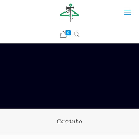
0
Carrinho